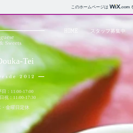
このホームページは
.com
HOME
スタッフ募集中
uguese
& Sweets
Douka-Tei
Desde 2012
日：11:00-17:00
土日祝：11:00-17:30
木・金曜日定休