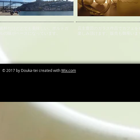
素朴だけどとても美味しい。ポルトガ
店主豊田のガラス作品でカフェを
ルの味がベースになっています。
楽しみ頂けます。販売も御座いま
© 2017 by Douka-tei created with
Wix.com